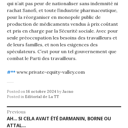
qui n’ait pas peur de nationaliser sans indemnité ni
rachat Sanofi, et toute l’industrie pharmaceutique,
pour la réorganiser en monopole public de
production de médicaments vendus à prix coûtant
et pris en charge par la Sécurité sociale. Avec pour
seule préoccupation les besoins des travailleurs et
de leurs familles, et non les exigences des
spéculateurs. C’est pour un tel gouvernement que
combat le Parti des travailleurs.
#*
*
www.private-equity-valley.com
Posted on
16 octobre 2024
by
Jacno
Posted in
Editorial de La TT
Navigation
Previous
Previous
AH… SI CELA AVAIT ÉTÉ DARMANIN, BORNE OU
de
post:
ATTAL…