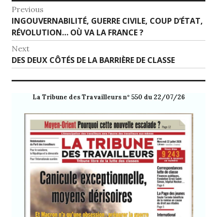
Navigation
Previous
Previous
INGOUVERNABILITÉ, GUERRE CIVILE, COUP D’ÉTAT,
de
post:
RÉVOLUTION… OÙ VA LA FRANCE ?
l’article
Next
Next
DES DEUX CÔTÉS DE LA BARRIÈRE DE CLASSE
post:
La Tribune des Travailleurs n° 550 du 22/07/26