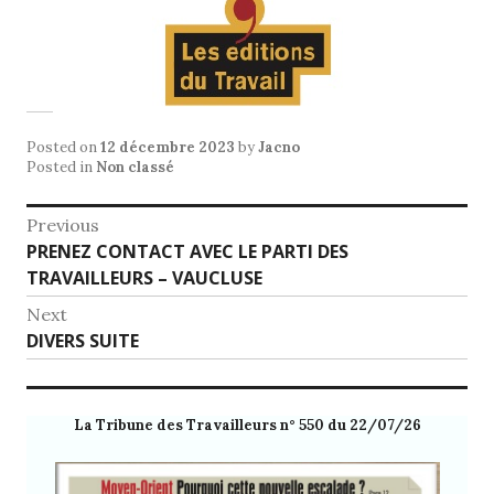
Posted on
12 décembre 2023
by
Jacno
Posted in
Non classé
Navigation
Previous
Previous
PRENEZ CONTACT AVEC LE PARTI DES
de
post:
TRAVAILLEURS – VAUCLUSE
l’article
Next
Next
DIVERS SUITE
post:
La Tribune des Travailleurs n° 550 du 22/07/26